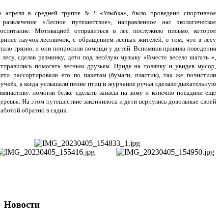
5
апреля в средней группе №2 «Улыбка», было проведено спортивное
развлечение «Лесное путешествие», направленное нас экологическое
воспитание. Мотивацией отправиться в лес послужило письмо, которое
принес паучок-лесовичок, с обращением лесных жителей, о том, что в лесу
стало грязно, и они попросили помощи у детей. Вспомнив правила поведения
в лесу, сделав разминку, дети под весёлую музыку «Вместе весело шагать »,
отправились помогать лесным друзьям. Придя на полянку и увидев мусор,
дети рассортировали его по пакетам (бумаги, пластик), так же почистили
ручеёк, а когда услышали пение птиц и журчание ручья сделали дыхательную
гимнастику. помогли белке сделать запасы на зиму и конечно посадили ещё
деревья. На этом путешествие закончилось и дети вернулись довольные своей
аботой обратно в садик.
Новости